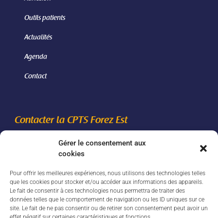
Outils patients
Actualités
Agenda
Contact
Contacter la CPTS Forez Est
Gérer le consentement aux
06 46 24 85 42
cookies
secretariatcptsforezest[@]gmail.com
Pour offrir les meilleures expériences, nous utilisons des technologies telles
2910 route de Feurs - 42110 Civens
que les cookies pour stocker et/ou accéder aux informations des appareils.
Le fait de consentir à ces technologies nous permettra de traiter des
données telles que le comportement de navigation ou les ID uniques sur ce
Nous écrire
site. Le fait de ne pas consentir ou de retirer son consentement peut avoir un
effet négatif sur certaines caractéristiques et fonctions.