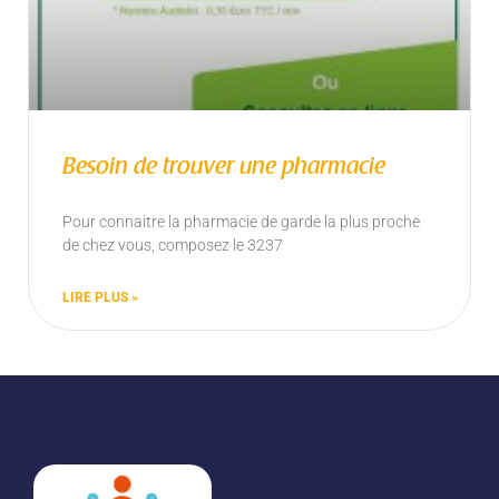
Besoin de trouver une pharmacie
Pour connaitre la pharmacie de garde la plus proche
de chez vous, composez le 3237
LIRE PLUS »