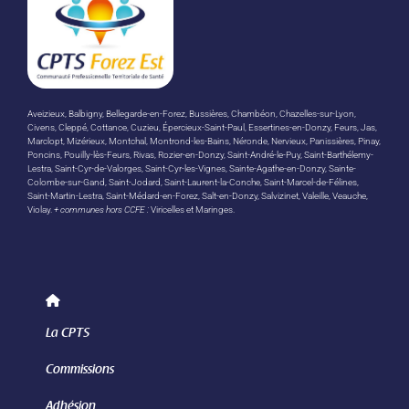
Aveizieux, Balbigny, Bellegarde-en-Forez, Bussières, Chambéon, Chazelles-sur-Lyon,
Civens, Cleppé, Cottance, Cuzieu, Épercieux-Saint-Paul, Essertines-en-Donzy, Feurs, Jas,
Marclopt, Mizérieux, Montchal, Montrond-les-Bains, Néronde, Nervieux, Panissières, Pinay,
Poncins, Pouilly-lès-Feurs, Rivas, Rozier-en-Donzy, Saint-André-le-Puy, Saint-Barthélemy-
Lestra, Saint-Cyr-de-Valorges, Saint-Cyr-les-Vignes, Sainte-Agathe-en-Donzy, Sainte-
Colombe-sur-Gand, Saint-Jodard, Saint-Laurent-la-Conche, Saint-Marcel-de-Félines,
Saint-Martin-Lestra, Saint-Médard-en-Forez, Salt-en-Donzy, Salvizinet, Valeille, Veauche,
Violay.
+ communes hors CCFE :
Viricelles et Maringes.
La CPTS
Commissions
Adhésion