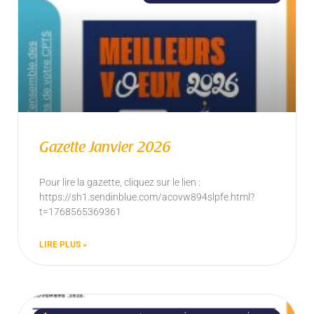
Gazette Janvier 2026
Pour lire la gazette, cliquez sur le lien :
https://sh1.sendinblue.com/acovw894slpfe.html?
t=1768565369361
LIRE PLUS »