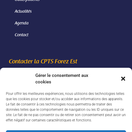
Actualités
Agenda
Contact
Contacter la CPTS Forez Est
Gérer le consentement aux
06 46 24 85 42
cookies
secretariatcptsforezest[@]gmail.com
Pour offrir les meilleures expériences, nous utilisons des technologies telles
2910 route de Feurs - 42110 Civens
que les cookies pour stocker et/ou accéder aux informations des appareils.
Le fait de consentir à ces technologies nous permettra de traiter des
données telles que le comportement de navigation ou les ID uniques sur ce
Nous écrire
site. Le fait de ne pas consentir ou de retirer son consentement peut avoir un
effet négatif sur certaines caractéristiques et fonctions.
Suivez-nous sur nos réseaux sociaux