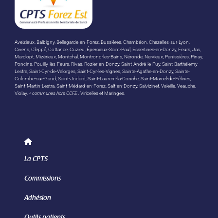
Aveizieux, Balbigny, Bellegarde-en-Forez, Bussières, Chambéon, Chazelles-sur-Lyon,
Civens, Cleppé, Cottance, Cuzieu, Épercieux-Saint-Paul, Essertines-en-Donzy, Feurs, Jas,
Marclopt, Mizérieux, Montchal, Montrond-les-Bains, Néronde, Nervieux, Panissières, Pinay,
Poncins, Pouilly-lès-Feurs, Rivas, Rozier-en-Donzy, Saint-André-le-Puy, Saint-Barthélemy-
Lestra, Saint-Cyr-de-Valorges, Saint-Cyr-les-Vignes, Sainte-Agathe-en-Donzy, Sainte-
Colombe-sur-Gand, Saint-Jodard, Saint-Laurent-la-Conche, Saint-Marcel-de-Félines,
Saint-Martin-Lestra, Saint-Médard-en-Forez, Salt-en-Donzy, Salvizinet, Valeille, Veauche,
Violay.
+ communes hors CCFE :
Viricelles et Maringes.
La CPTS
Commissions
Adhésion
Outils patients