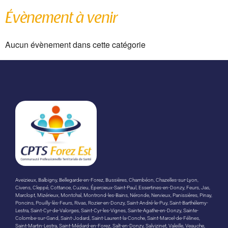
Évènement à venir
Aucun évènement dans cette catégorie
Aveizieux, Balbigny, Bellegarde-en-Forez, Bussières, Chambéon, Chazelles-sur-Lyon,
Civens, Cleppé, Cottance, Cuzieu, Épercieux-Saint-Paul, Essertines-en-Donzy, Feurs, Jas,
Marclopt, Mizérieux, Montchal, Montrond-les-Bains, Néronde, Nervieux, Panissières, Pinay,
Poncins, Pouilly-lès-Feurs, Rivas, Rozier-en-Donzy, Saint-André-le-Puy, Saint-Barthélemy-
Lestra, Saint-Cyr-de-Valorges, Saint-Cyr-les-Vignes, Sainte-Agathe-en-Donzy, Sainte-
Colombe-sur-Gand, Saint-Jodard, Saint-Laurent-la-Conche, Saint-Marcel-de-Félines,
Saint-Martin-Lestra, Saint-Médard-en-Forez, Salt-en-Donzy, Salvizinet, Valeille, Veauche,