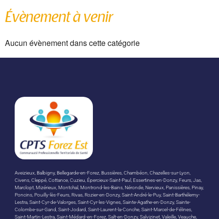
Évènement à venir
Aucun évènement dans cette catégorie
Aveizieux, Balbigny, Bellegarde-en-Forez, Bussières, Chambéon, Chazelles-sur-Lyon,
Civens, Cleppé, Cottance, Cuzieu, Épercieux-Saint-Paul, Essertines-en-Donzy, Feurs, Jas,
Marclopt, Mizérieux, Montchal, Montrond-les-Bains, Néronde, Nervieux, Panissières, Pinay,
Poncins, Pouilly-lès-Feurs, Rivas, Rozier-en-Donzy, Saint-André-le-Puy, Saint-Barthélemy-
Lestra, Saint-Cyr-de-Valorges, Saint-Cyr-les-Vignes, Sainte-Agathe-en-Donzy, Sainte-
Colombe-sur-Gand, Saint-Jodard, Saint-Laurent-la-Conche, Saint-Marcel-de-Félines,
Saint-Martin-Lestra, Saint-Médard-en-Forez, Salt-en-Donzy, Salvizinet, Valeille, Veauche,