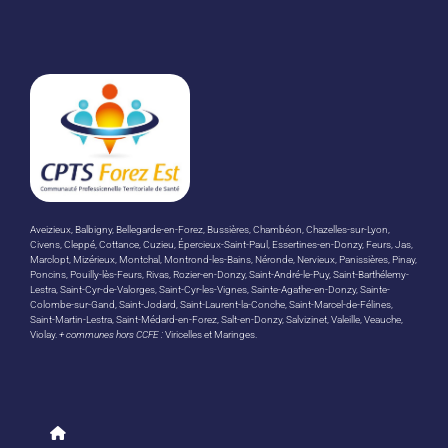
Aveizieux, Balbigny, Bellegarde-en-Forez, Bussières, Chambéon, Chazelles-sur-Lyon,
Civens, Cleppé, Cottance, Cuzieu, Épercieux-Saint-Paul, Essertines-en-Donzy, Feurs, Jas,
Marclopt, Mizérieux, Montchal, Montrond-les-Bains, Néronde, Nervieux, Panissières, Pinay,
Poncins, Pouilly-lès-Feurs, Rivas, Rozier-en-Donzy, Saint-André-le-Puy, Saint-Barthélemy-
Lestra, Saint-Cyr-de-Valorges, Saint-Cyr-les-Vignes, Sainte-Agathe-en-Donzy, Sainte-
Colombe-sur-Gand, Saint-Jodard, Saint-Laurent-la-Conche, Saint-Marcel-de-Félines,
Saint-Martin-Lestra, Saint-Médard-en-Forez, Salt-en-Donzy, Salvizinet, Valeille, Veauche,
Violay.
+ communes hors CCFE :
Viricelles et Maringes.