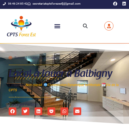
06 46 24 85 42
secretariatcptsforezest[@]gmail.com
Retour à toutes les actualités
Local à louer à Balbigny
Catégorie :
Non classé
,
Commission Dynamique territoriale
,
Vie de la
CPTS
Partager l’article :