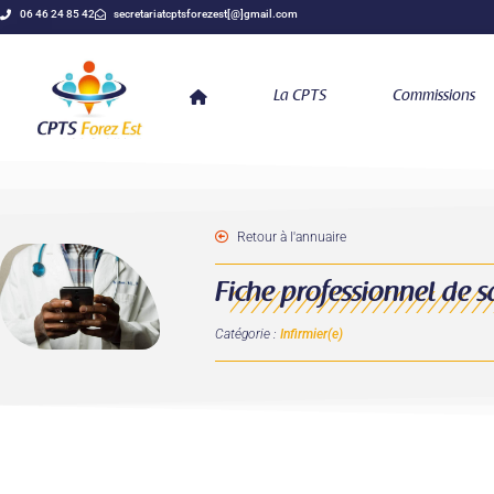
06 46 24 85 42
secretariatcptsforezest[@]gmail.com
La CPTS
Commissions
Retour à l'annuaire
Fiche professionnel de s
Catégorie :
Infirmier(e)