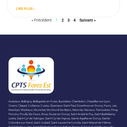
LIRE PLUS »
« Précédent
1
2
3
4
Suivant »
Aveizieux, Balbigny, Bellegarde-en-Forez, Bussières, Chambéon, Chazelles-sur-Lyon,
Civens, Cleppé, Cottance, Cuzieu, Épercieux-Saint-Paul, Essertines-en-Donzy, Feurs, Jas,
Marclopt, Mizérieux, Montchal, Montrond-les-Bains, Néronde, Nervieux, Panissières, Pinay,
Poncins, Pouilly-lès-Feurs, Rivas, Rozier-en-Donzy, Saint-André-le-Puy, Saint-Barthélemy-
Lestra, Saint-Cyr-de-Valorges, Saint-Cyr-les-Vignes, Sainte-Agathe-en-Donzy, Sainte-
Colombe-sur-Gand, Saint-Jodard, Saint-Laurent-la-Conche, Saint-Marcel-de-Félines,
Saint-Martin-Lestra, Saint-Médard-en-Forez, Salt-en-Donzy, Salvizinet, Valeille, Veauche,