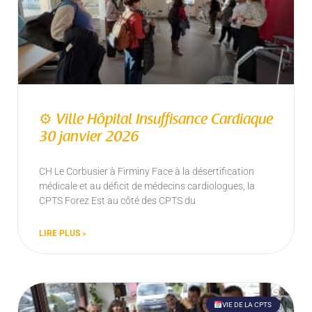
⚙ Ville Hôpital Insuffisance Cardiaque
30 janvier 2026
CH Le Corbusier à Firminy Face à la désertification
médicale et au déficit de médecins cardiologues, la
CPTS Forez Est au côté des CPTS du
LIRE PLUS »
VIE DE LA CPTS