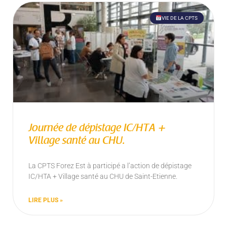
VIE DE LA CPTS
Journée de dépistage IC/HTA +
Village santé au CHU.
La CPTS Forez Est à participé a l’action de dépistage
IC/HTA + Village santé au CHU de Saint-Etienne.
LIRE PLUS »