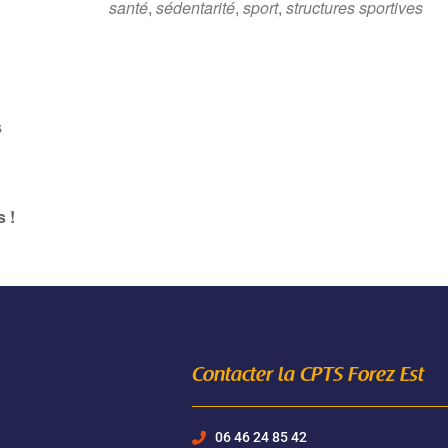
santé
,
sédentarité
,
sport
,
structures sportives
Google
iCalendar
Office 365
s
 !
Contacter la CPTS Forez Est
06 46 24 85 42