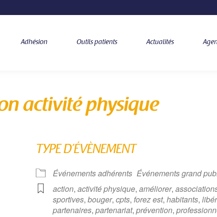
Adhésion
Outils patients
Actualités
Age
n activité physique
TYPE D’ÉVÈNEMENT
Événements adhérents
Événements grand publ
action
,
activité physique
,
améliorer
,
association
sportives
,
bouger
,
cpts
,
forez est
,
habitants
,
libé
partenaires
,
partenariat
,
prévention
,
professionn