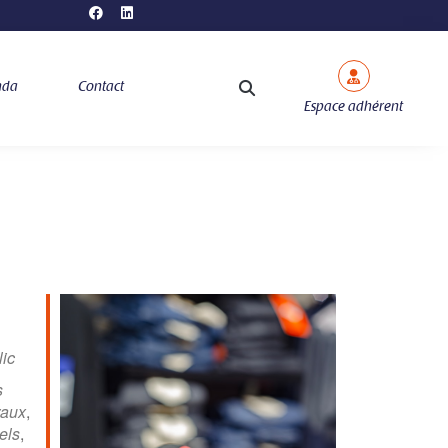
nda
Contact
Espace adhérent
ic
s
raux
,
els
,