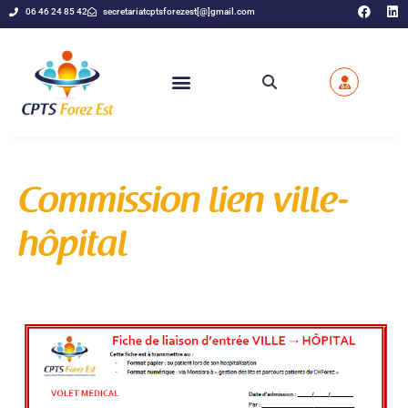
06 46 24 85 42
secretariatcptsforezest[@]gmail.com
Commission lien ville-
hôpital