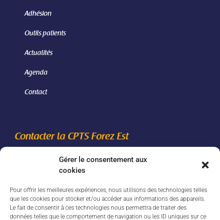
Adhésion
Outils patients
Actualités
Agenda
Contact
Contacter la CPTS Forez Est
Gérer le consentement aux
06 46 24 85 42
cookies
secretariatcptsforezest[@]gmail.com
Pour offrir les meilleures expériences, nous utilisons des technologies telles
2910 route de Feurs - 42110 Civens
que les cookies pour stocker et/ou accéder aux informations des appareils.
Le fait de consentir à ces technologies nous permettra de traiter des
données telles que le comportement de navigation ou les ID uniques sur ce