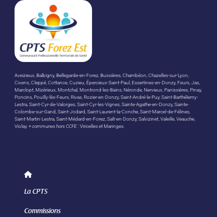
Aveizieux, Balbigny, Bellegarde-en-Forez, Bussières, Chambéon, Chazelles-sur-Lyon,
Civens, Cleppé, Cottance, Cuzieu, Épercieux-Saint-Paul, Essertines-en-Donzy, Feurs, Jas,
Marclopt, Mizérieux, Montchal, Montrond-les-Bains, Néronde, Nervieux, Panissières, Pinay,
Poncins, Pouilly-lès-Feurs, Rivas, Rozier-en-Donzy, Saint-André-le-Puy, Saint-Barthélemy-
Lestra, Saint-Cyr-de-Valorges, Saint-Cyr-les-Vignes, Sainte-Agathe-en-Donzy, Sainte-
Colombe-sur-Gand, Saint-Jodard, Saint-Laurent-la-Conche, Saint-Marcel-de-Félines,
Saint-Martin-Lestra, Saint-Médard-en-Forez, Salt-en-Donzy, Salvizinet, Valeille, Veauche,
Violay.
+ communes hors CCFE :
Viricelles et Maringes.
La CPTS
Commissions