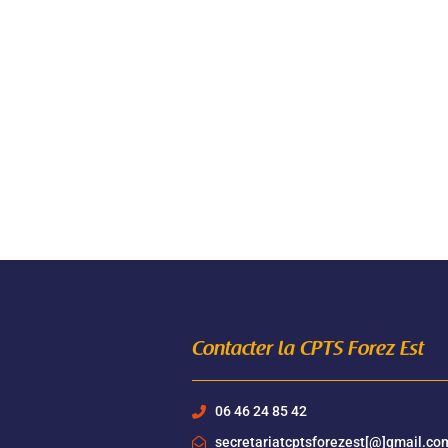
Google
iCalendar
Office 365
Contacter la CPTS Forez Est
06 46 24 85 42
secretariatcptsforezest[@]gmail.co