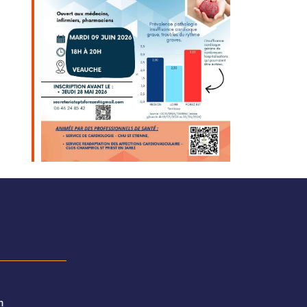
Outlook Live
m