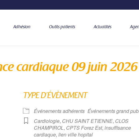
Adhésion
Outils patients
Actualités
Age
nce cardiaque 09 juin 2026
TYPE D’ÉVÈNEMENT
Événements adhérents
Événements grand publ
Cardiologie
,
CHU SAINT ETIENNE
,
CLOS
CHAMPIROL
,
CPTS Forez Est
,
insuffisance
cardiaque
,
lien ville hopital